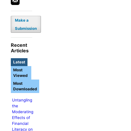
Make a
Submission
Recent
Articles
Latest
Most
Viewed
Most
Downloaded
Untangling
the
Moderating
Effects of
Financial
Literacy on