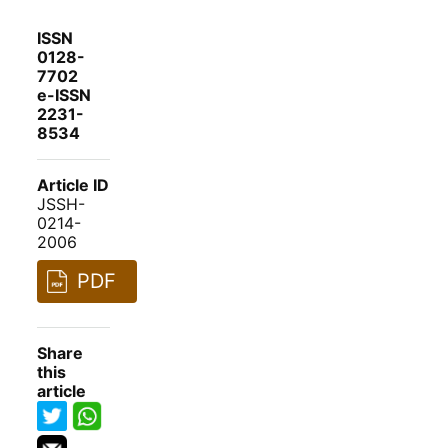
ISSN
0128-
7702
e-ISSN
2231-
8534
Article ID
JSSH-
0214-
2006
PDF
Share
this
article