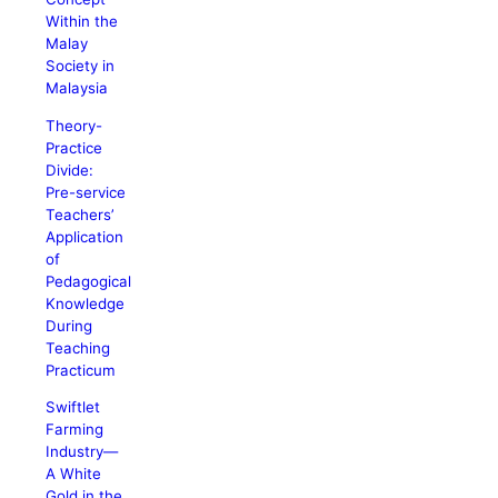
Within the
Malay
Society in
Malaysia
Theory-
Practice
Divide:
Pre-service
Teachers’
Application
of
Pedagogical
Knowledge
During
Teaching
Practicum
Swiftlet
Farming
Industry—
A White
Gold in the