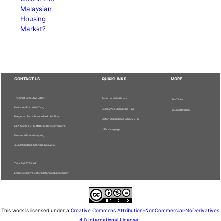
Malaysian
Housing
Market?
CONTACT US
QUICKLINKS
MORE
The Chief Executive Editor
Publisher - UPM Press
Staff Info
Pertanika Editorial Office,
Deputy Vice Chancellor (R&I)
Journal Division
Bangunan Putra Science Park, 1st Floor,
Sultan Abdul Samad Library UPM
IDEA Tower II, UPM-MTDC Technology Centre,
UPM Homepage
Universiti Putra Malaysia,
43400 Serdang, Selangor, Malaysia.
Tel: + 603 9769 1622
Email: executive_editor.pertanika@upm.edu.my
This work is licensed under a
Creative Commons Attribution-NonCommercial-NoDerivatives
4.0 International License
.