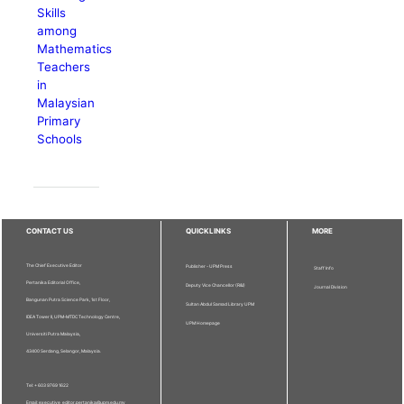
Skills
among
Mathematics
Teachers
in
Malaysian
Primary
Schools
CONTACT US
QUICKLINKS
MORE
The Chief Executive Editor
Publisher - UPM Press
Staff Info
Pertanika Editorial Office,
Deputy Vice Chancellor (R&I)
Journal Division
Bangunan Putra Science Park, 1st Floor,
Sultan Abdul Samad Library UPM
IDEA Tower II, UPM-MTDC Technology Centre,
UPM Homepage
Universiti Putra Malaysia,
43400 Serdang, Selangor, Malaysia.
Tel: + 603 9769 1622
Email: executive_editor.pertanika@upm.edu.my