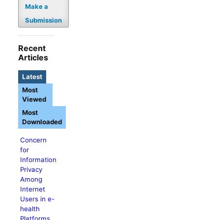
Make a
Submission
Recent
Articles
Latest
Most
Viewed
Most
Downloaded
Concern
for
Information
Privacy
Among
Internet
Users in e-
health
Platforms