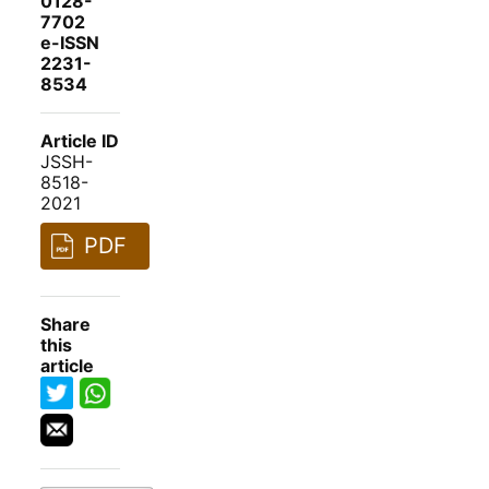
0128-
7702
e-ISSN
2231-
8534
Article ID
JSSH-
8518-
2021
PDF
Share
this
article